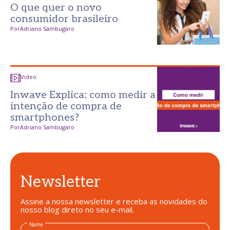
O que quer o novo
consumidor brasileiro
Por
Adriano Sambugaro
Video
Inwave Explica: como medir a
intenção de compra de
smartphones?
Por
Adriano Sambugaro
Newsletter
Assine a nossa newsletter e receba as novidades do
nosso blog direto no seu e-mail.
Name