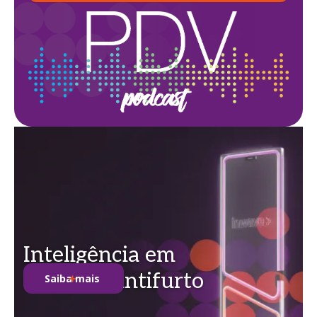
Inteligência em
soluções antifurto
Saiba mais