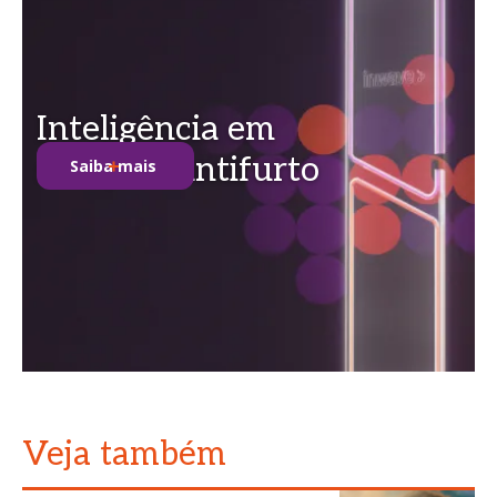
Inteligência em
soluções antifurto
Saiba mais
Veja também