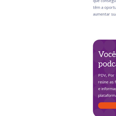
que consegue
têm a oportu
aumentar su
Você
podc
PDV, Por 
reúne as 
e informa
plataform