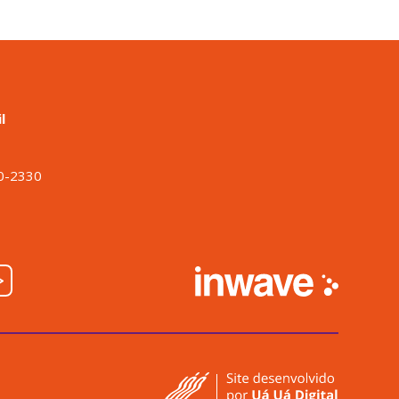
l
o
00-2330