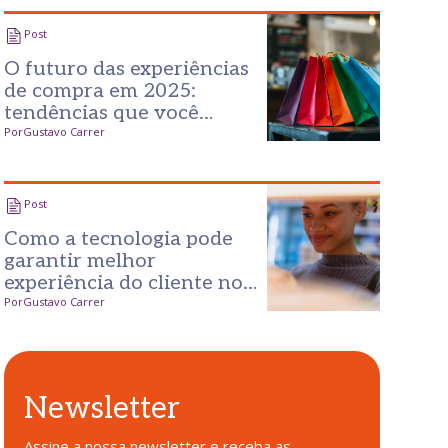
Post
O futuro das experiências
de compra em 2025:
tendências que você
precisa conhecer
Por
Gustavo Carrer
Post
Como a tecnologia pode
garantir melhor
experiência do cliente no
varejo?
Por
Gustavo Carrer
Newsletter
Assine a nossa newsletter e receba as