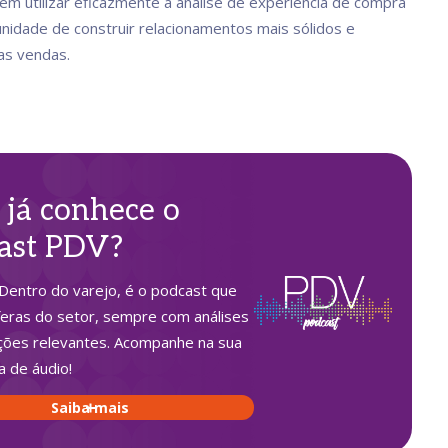
m utilizar eficazmente a análise de experiência de compra
nidade de construir relacionamentos mais sólidos e
as vendas.
 já conhece o
ast PDV?
Dentro do varejo, é o podcast que
feras do setor, sempre com análises
ções relevantes. Acompanhe na sua
a de áudio!
Saiba mais