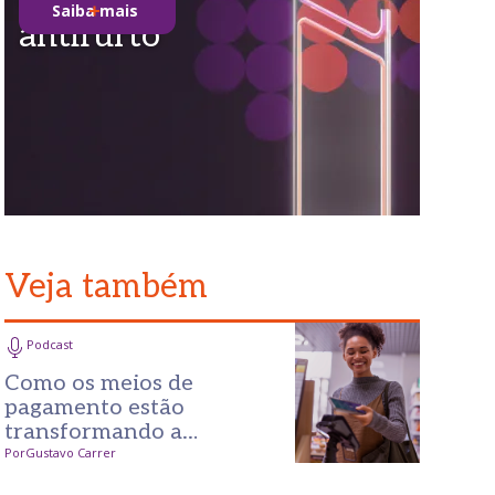
Saiba mais
antifurto
Veja também
Podcast
Como os meios de
pagamento estão
transformando a
experiência no varejo?
Por
Gustavo Carrer