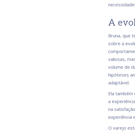
necessidades
A evo
Bruna, que t
sobre a evol
comportament
valiosas, ma
volume de d
hipóteses an
adaptável.
Ela também 
a experiênci
na satisfaçã
experiência 
O varejo est