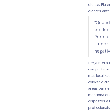
cliente. Ela 
clientes ante
“Quando
tendem 
Por out
cumprid
negati
Perguntei a 
comportamen
mas localiza
colocar o cl
áreas para e
menciona que
dispostos a 
profissionai