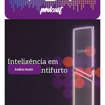
Inteligência em
soluções antifurto
Saiba mais