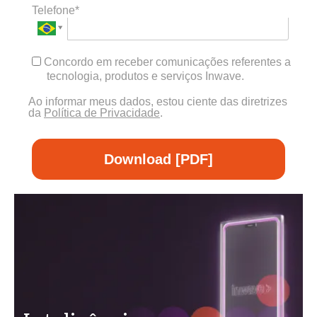
Telefone*
Concordo em receber comunicações referentes a
tecnologia, produtos e serviços Inwave.
Ao informar meus dados, estou ciente das diretrizes
da
Política de Privacidade
.
Download [PDF]