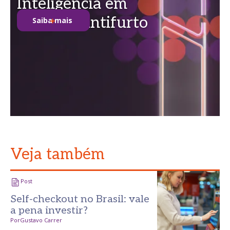
Inteligência em
soluções antifurto
Saiba mais
Veja também
Post
Self-checkout no Brasil: vale
a pena investir?
Por
Gustavo Carrer