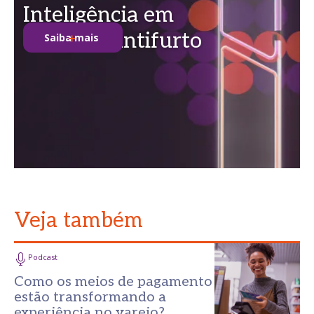
Inteligência em
soluções antifurto
Saiba mais
Veja também
Podcast
Como os meios de pagamento
estão transformando a
experiência no varejo?