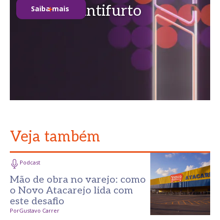
soluções antifurto
Saiba mais
Veja também
Podcast
Mão de obra no varejo: como
o Novo Atacarejo lida com
este desafio
Por
Gustavo Carrer