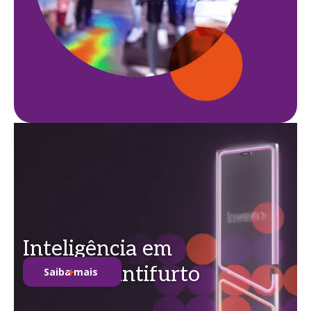
Inteligência em
soluções antifurto
Saiba mais