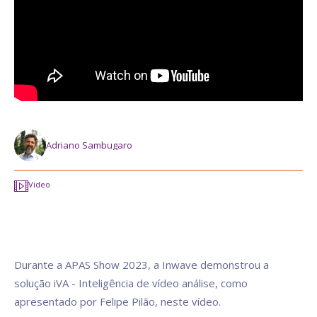
Adriano Sambugaro
Video
Durante a APAS Show 2023, a Inwave demonstrou a
solução iVA - Inteligência de vídeo análise, como
apresentado por Felipe Pilão, neste vídeo.