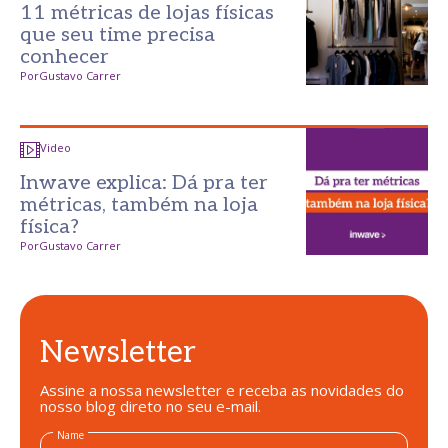
11 métricas de lojas físicas
que seu time precisa
conhecer
Por
Gustavo Carrer
Video
Inwave explica: Dá pra ter
métricas, também na loja
física?
Por
Gustavo Carrer
Newsletter
Assine a nossa newsletter e receba as novidades do
nosso blog direto no seu e-mail.
Name