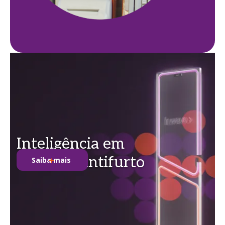
Inteligência em
soluções antifurto
Saiba mais