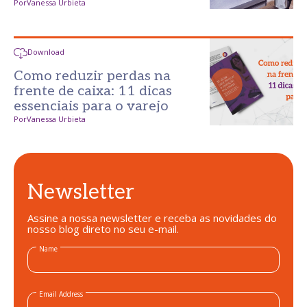
Por
Vanessa Urbieta
Download
Como reduzir perdas na
frente de caixa: 11 dicas
essenciais para o varejo
Por
Vanessa Urbieta
Newsletter
Assine a nossa newsletter e receba as novidades do
nosso blog direto no seu e-mail.
Name
Email Address