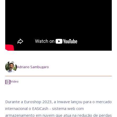
Adriano Sambugaro
Video
Durante a Euroshop 2023, a Inwave lançou para o mercado
internacional o EASiCash - sistema web com
armazenamento em nuvem que atua na redução de perdas