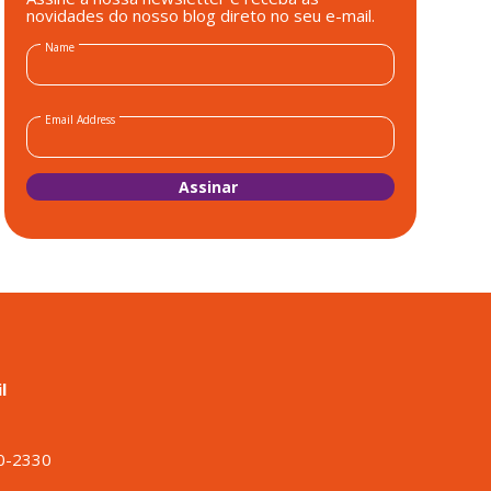
novidades do nosso blog direto no seu e-mail.
Name
Email Address
l
o
00-2330