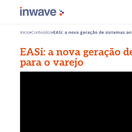
Inicio
Conteúdos
EASi: a nova geração de sistemas ant
EASi: a nova geração d
para o varejo