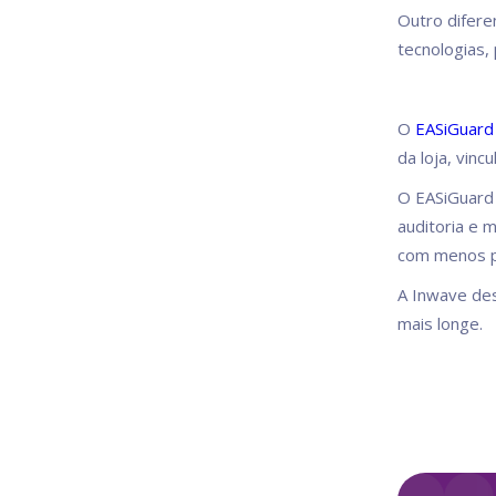
Outro diferen
tecnologias,
O
EASiGuar
da loja, vinc
O EASiGuard 
auditoria e 
com menos p
A Inwave des
mais longe.