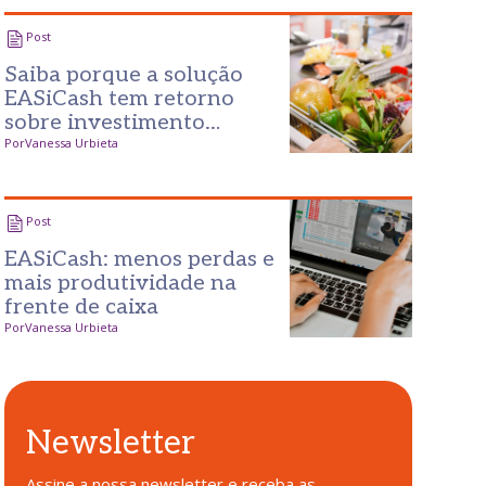
Post
Saiba porque a solução
EASiCash tem retorno
sobre investimento
garantido
Por
Vanessa Urbieta
Post
EASiCash: menos perdas e
mais produtividade na
frente de caixa
Por
Vanessa Urbieta
Newsletter
Assine a nossa newsletter e receba as