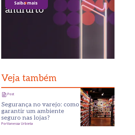
Saiba mais
antifurto
Veja também
Post
Segurança no varejo: como
garantir um ambiente
seguro nas lojas?
Por
Vanessa Urbieta