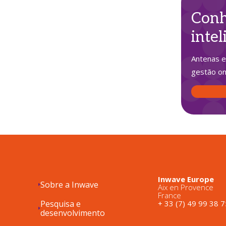
Conh
intel
Antenas e
gestão on
Inwave Europe
Sobre a Inwave
Aix en Provence
France
Pesquisa e
+ 33 (7) 49 99 38 7
desenvolvimento