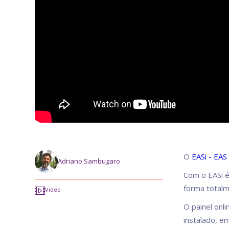
O
EASi - EAS 
Adriano Sambugaro
Com o EASi é
forma total
Video
O painel onl
instalado, e