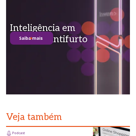
Inteligência em
soluções antifurto
Saiba mais
Veja também
Podcast