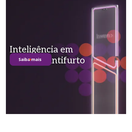
Inteligência em
soluções antifurto
Saiba mais