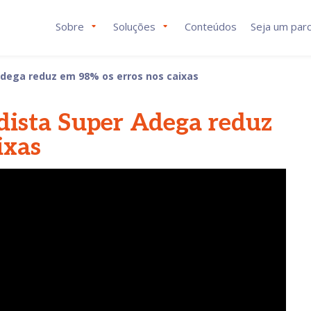
Sobre
Soluções
Conteúdos
Seja um parc
Adega reduz em 98% os erros nos caixas
dista Super Adega reduz
ixas