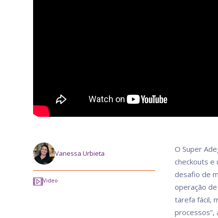
O Super Adeg
Vanessa Urbieta
checkouts e 
desafio de m
Video
operação de 
tarefa fácil,
processos”, 