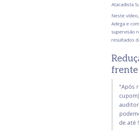
Atacadista S
Neste vídeo,
Adega e como
supervisão r
resultados d
Reduçã
frente
"Após r
cupom) 
auditor
podemo
de até 