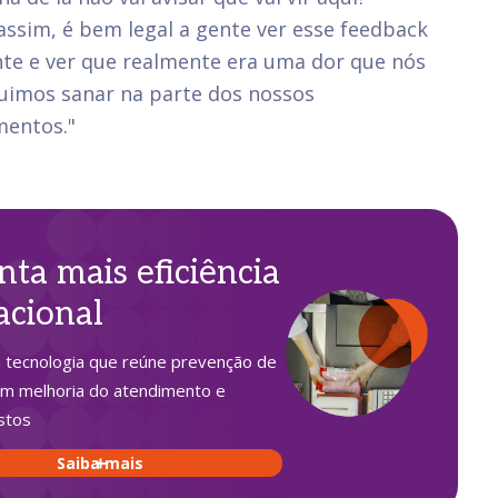
assim, é bem legal a gente ver esse feedback
nte e ver que realmente era uma dor que nós
uimos sanar na parte dos nossos
mentos."
nta mais eficiência
acional
 tecnologia que reúne prevenção de
m melhoria do atendimento e
stos
Saiba mais