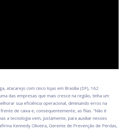
a, atacarejo com cinco lojas em Brasília (DF), 162
uma das empresas que mais cresce na região, tinha um
elhorar sua eficiência operacional, diminuindo erros na
frente de caixa e, consequentemente, as filas. “Não é
 mas a tecnologia vem, justamente, para auxiliar nesses
afirma Kennedy Oliveira, Gerente de Prevenção de Perdas,