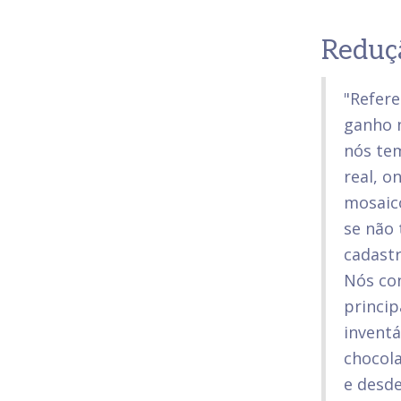
Reduç
"Refere
ganho n
nós te
real, o
mosaico
se não
cadast
Nós co
princi
inventá
chocola
e desd