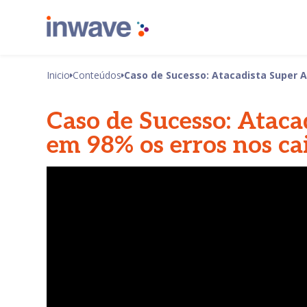
Inicio
Conteúdos
Caso de Sucesso: Atacadista Super 
Caso de Sucesso: Ataca
em 98% os erros nos ca