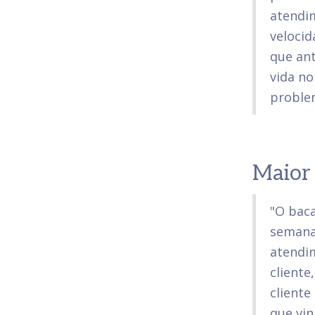
atendi
velocid
que ant
vida no
proble
Maior 
"O baca
semana
atendim
cliente
cliente
que vin