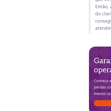
Então, 
do clie
conseg
atendi
Gara
oper
Conheça a
perdas co
menos cu