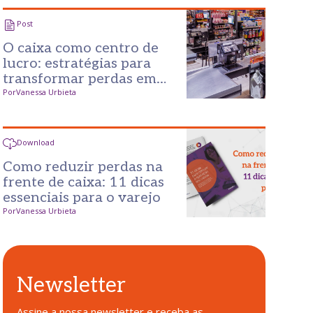
Post
O caixa como centro de
lucro: estratégias para
transformar perdas em
receita no varejo
Por
Vanessa Urbieta
Download
Como reduzir perdas na
frente de caixa: 11 dicas
essenciais para o varejo
Por
Vanessa Urbieta
Newsletter
Assine a nossa newsletter e receba as