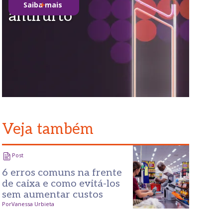
Saiba mais
antifurto
Veja também
Post
6 erros comuns na frente
de caixa e como evitá-los
sem aumentar custos
Por
Vanessa Urbieta