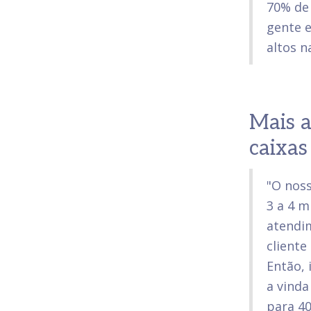
70% de 
gente 
altos n
Mais a
caixas
"O nos
3 a 4 m
atendim
cliente
Então, 
a vinda
para 4