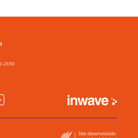
l
o
00-2330