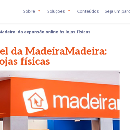
Sobre
Soluções
Conteúdos
Seja um parc
deira: da expansão online às lojas físicas
el da MadeiraMadeira:
jas físicas