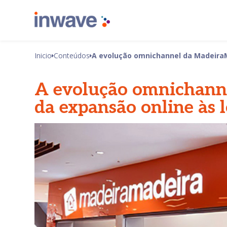
Inicio
Conteúdos
A evolução omnichannel da MadeiraMa
A evolução omnichann
da expansão online às lo