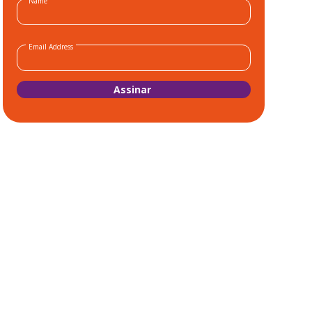
Name
Email Address