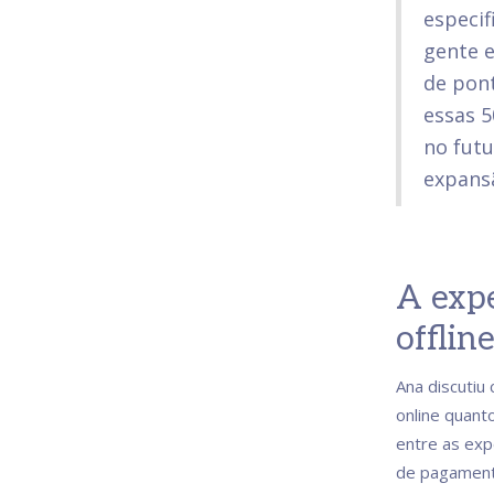
especif
gente 
de pont
essas 5
no fut
expans
A expe
offlin
Ana discutiu
online quant
entre as exp
de pagament