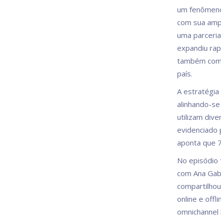
um fenômeno 
com sua ampl
uma parceria
expandiu rap
também com 5
país.
A estratégia
alinhando-se
utilizam div
evidenciado
aponta que 7
No episódio
com Ana Gaba
compartilhou
online e off
omnichannel 