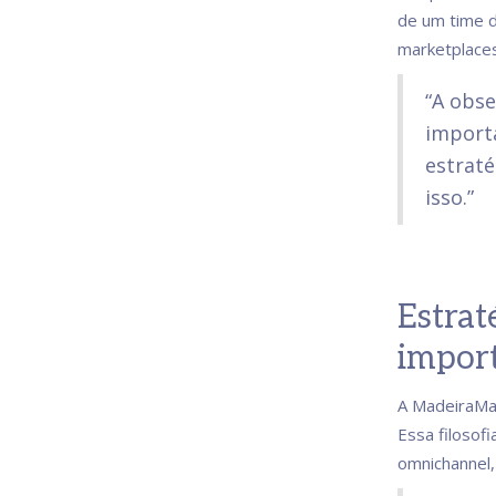
de um time d
marketplaces
“A obse
import
estraté
isso.”
Estrat
import
A MadeiraMad
Essa filosof
omnichannel,