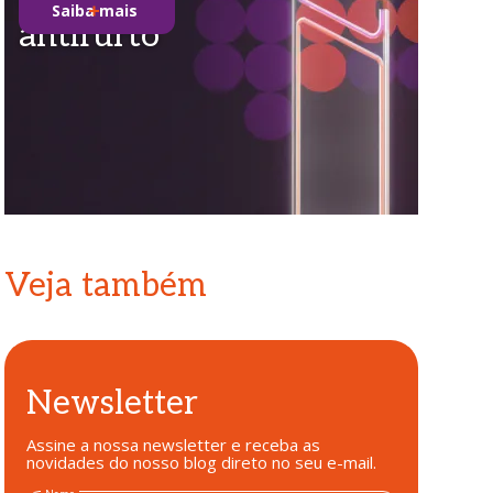
Saiba mais
antifurto
Veja também
Newsletter
Assine a nossa newsletter e receba as
novidades do nosso blog direto no seu e-mail.