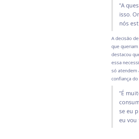
“A que
isso. O
nós est
A decisão de 
que queriam 
destacou que
essa necessid
só atendem 
confiança do
“É mui
consum
se eu p
eu vou 