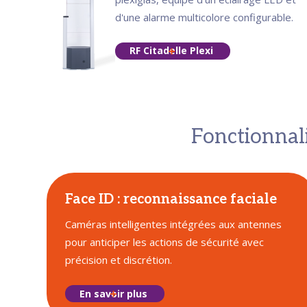
d'une alarme multicolore configurable.
RF Citadelle Plexi
Fonctionnali
Face ID : reconnaissance faciale
Caméras intelligentes intégrées aux antennes
pour anticiper les actions de sécurité avec
précision et discrétion.
En savoir plus