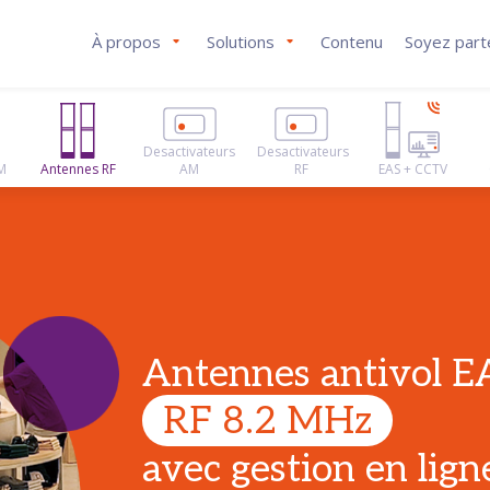
À propos
Solutions
Contenu
Soyez part
Desactivateurs
Desactivateurs
M
Antennes RF
AM
RF
EAS + CCTV
Antennes antivol E
RF 8.2 MHz
avec gestion en lign