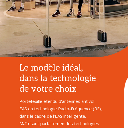
Le modèle idéal,
dans la technologie
de votre choix
Portefeuille étendu d'antennes antivol
EAS en technologie Radio-Fréquence (RF),
dans le cadre de l’EAS intelligente.
Maîtrisant parfaitement les technologies