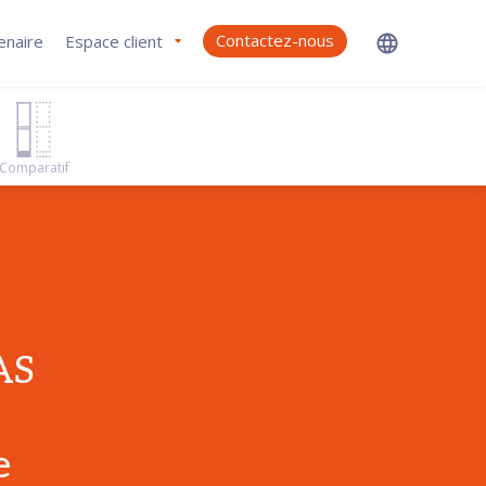
Contactez-nous
enaire
Espace client
Comparatif
AS
e