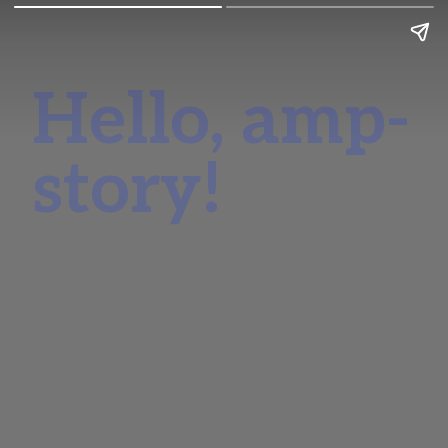
Hello, amp-
story!