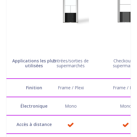
RF Citadelle Plus
RF Citade
Applications les plus
Entrées/sorties de
Checkout d
utilisées
supermarchés
supermarch
Finition
Frame / Plexi
Frame / Plex
Électronique
Mono
Mono
Accès à distance