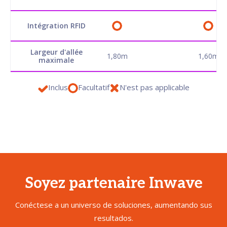
Intégration RFID
Largeur d'allée
1,80m
1,60m
maximale
Inclus
Facultatif
N'est pas applicable
Soyez partenaire Inwave
Conéctese a un universo de soluciones, aumentando sus
resultados.