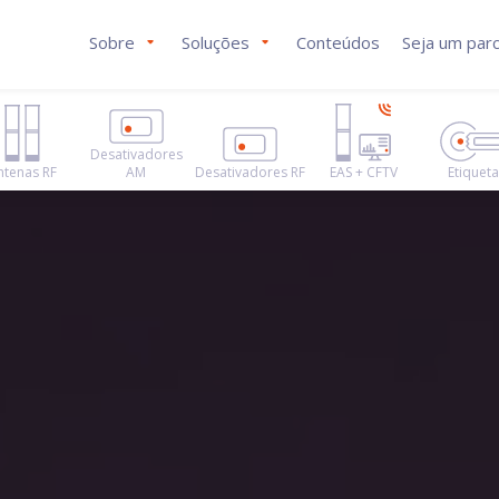
Sobre
Soluções
Conteúdos
Seja um parc
Desativadores
ntenas RF
AM
Desativadores RF
EAS + CFTV
Etiquet