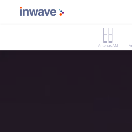
Antenas AM
A